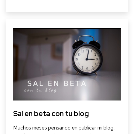
viaje
de
177
páginas
hacia
tu
blog:”Desenredando
los
blogs”
Sal en beta con tu blog
Muchos meses pensando en publicar mi blog,