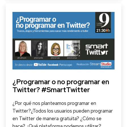
salud
digital
a
Clubhouse
¿Programar o no programar en
Twitter? #SmartTwitter
¿Por qué nos planteamos programar en
Twitter?¿Todos los usuarios pueden programar
en Twitter de manera gratuita? ¿Cómo se
hace? ¿Qué plataforma podemos utilizar?