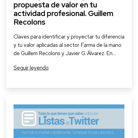
propuesta de valor en tu
actividad profesional. Guillem
Recolons
Claves para identificar y proyectar tu diferencia
y tu valor aplicadas al sector Farma de la mano
de Guillem Recolons y Javier G. Álvarez. En…
“Si
Seguir leyendo
no
aportas,
no
importas.
La
propuesta
de
valor