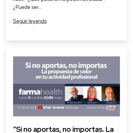
¿Puede ser…
¿Programar
Seguir leyendo
o
no
programar
en
Twitter?
#SmartTwitter
“Si no aportas, no importas. La