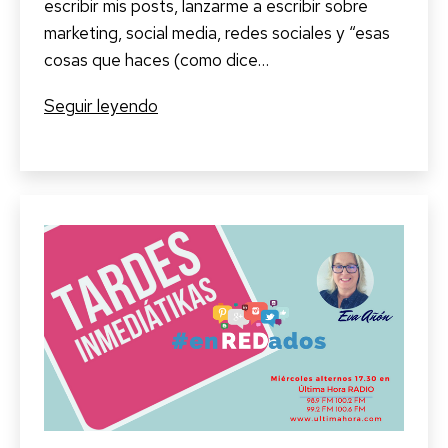
escribir mis posts, lanzarme a escribir sobre
marketing, social media, redes sociales y “esas
cosas que haces (como dice…
Sal
Seguir leyendo
en
beta
con
tu
blog