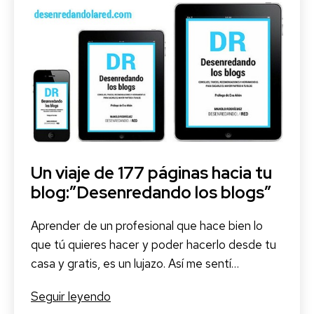
de
las
listas
de
Twitter
Un viaje de 177 páginas hacia tu
blog:”Desenredando los blogs”
Aprender de un profesional que hace bien lo
que tú quieres hacer y poder hacerlo desde tu
casa y gratis, es un lujazo. Así me sentí…
Un
Seguir leyendo