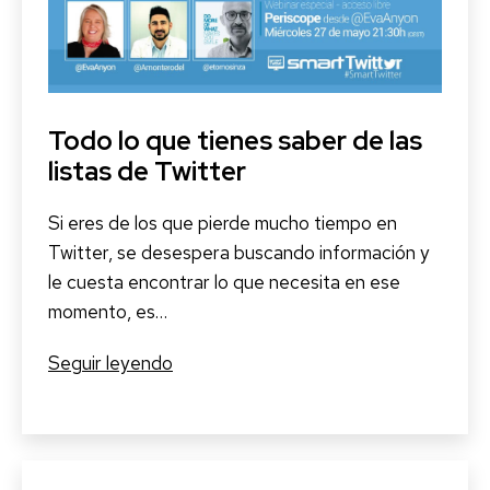
en
tu
actividad
profesional.
Guillem
Todo lo que tienes saber de las
Recolons
listas de Twitter
Si eres de los que pierde mucho tiempo en
Twitter, se desespera buscando información y
le cuesta encontrar lo que necesita en ese
momento, es…
Todo
Seguir leyendo
lo
que
tienes
saber