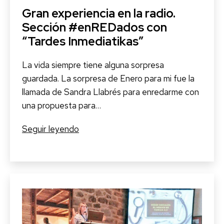
Gran experiencia en la radio.
Sección #enREDados con
“Tardes Inmediatikas”
La vida siempre tiene alguna sorpresa
guardada. La sorpresa de Enero para mi fue la
llamada de Sandra Llabrés para enredarme con
una propuesta para…
Gran
Seguir leyendo
experiencia
en
la
radio.
Sección
#enREDados
con