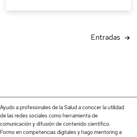
Sociales.
El
médico
de
Paginación
Entradas
Familia
de
2.0
de
entradas
SEMERGEN
Galicia.
Ayudo a profesionales de la Salud a conocer la utilidad
de las redes sociales como herramienta de
comunicación y difusión de contenido científico.
Formo en competencias digitales y hago mentoring a