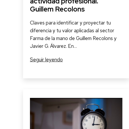
actividad profesional.
Guillem Recolons
Claves para identificar y proyectar tu
diferencia y tu valor aplicadas al sector
Farma de la mano de Guillem Recolons y
Javier G. Álvarez. En…
“Si
Seguir leyendo
no
aportas,
no
importas.
La
propuesta
de
valor