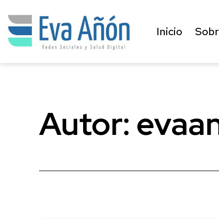
Saltar
al
Inicio
Sobr
contenido
Eva
Añón
Autor:
evaa