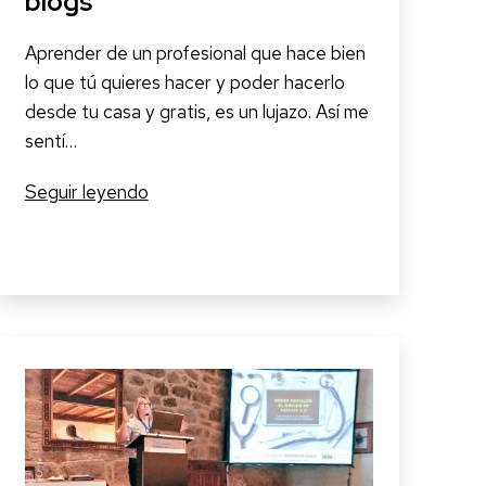
blogs”
Aprender de un profesional que hace bien
lo que tú quieres hacer y poder hacerlo
desde tu casa y gratis, es un lujazo. Así me
sentí…
Un
Seguir leyendo
viaje
de
177
páginas
hacia
tu
blog:”Desenredando
los
blogs”