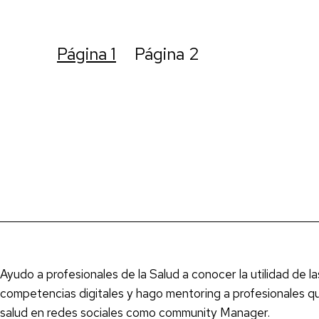
tu
blog
Paginación
Página 1
Página 2
de
entradas
Ayudo a profesionales de la Salud a conocer la utilidad de 
competencias digitales y hago mentoring a profesionales que
salud en redes sociales como community Manager.