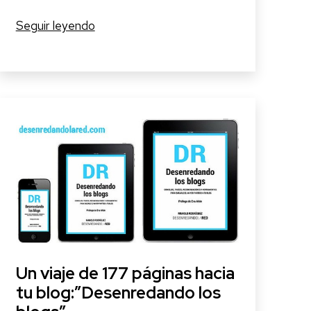
¿Programar
Seguir leyendo
o
no
programar
en
Twitter?
#SmartTwitter
Un viaje de 177 páginas hacia
tu blog:”Desenredando los