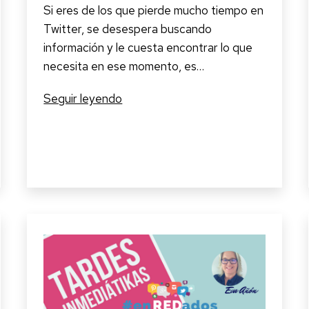
Si eres de los que pierde mucho tiempo en
Twitter, se desespera buscando
información y le cuesta encontrar lo que
necesita en ese momento, es…
Todo
Seguir leyendo
lo
que
tienes
saber
de
las
listas
de
Twitter