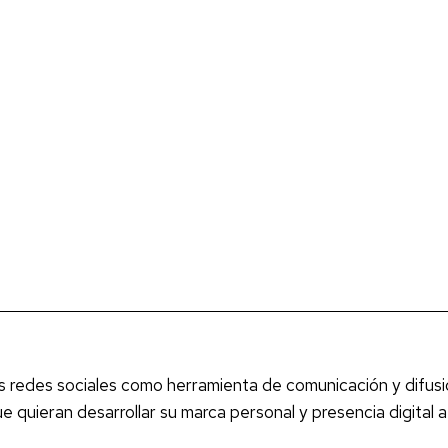
radio.
Sección
#enREDados
con
“Tardes
Inmediatikas”
las redes sociales como herramienta de comunicación y difus
 quieran desarrollar su marca personal y presencia digital 