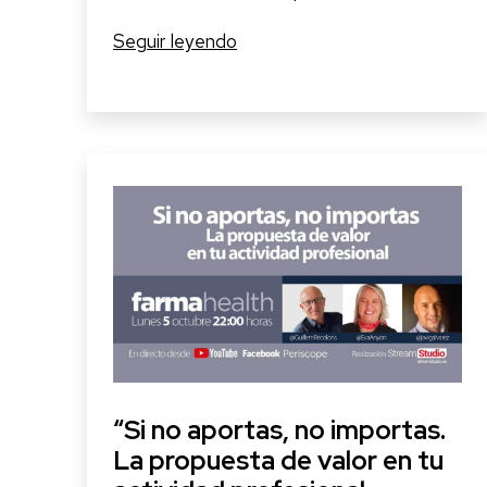
Uso
Seguir leyendo
de
redes
sociales
para
asociaciones
de
pacientes
de
Enfermedades
Raras
“Si no aportas, no importas.
La propuesta de valor en tu