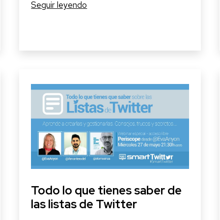
Y
Seguir leyendo
llegó
la
salud
digital
a
Clubhouse
Todo lo que tienes saber de
las listas de Twitter