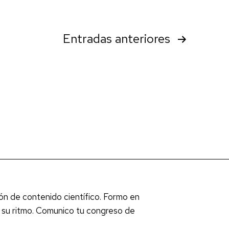
médico
de
Familia
Entradas
anteriores
2.0
de
SEMERGEN
Galicia.
ión de contenido científico. Formo en
a su ritmo. Comunico tu congreso de