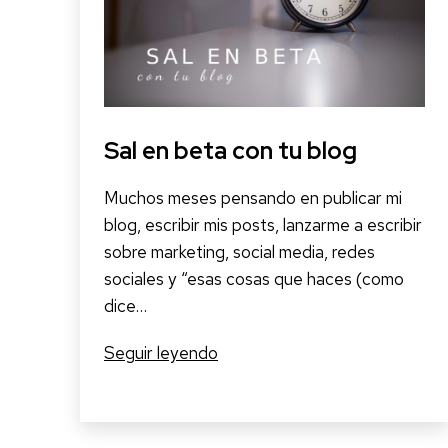
en
tu
actividad
profesional.
Guillem
Recolons
Sal en beta con tu blog
Muchos meses pensando en publicar mi
blog, escribir mis posts, lanzarme a escribir
sobre marketing, social media, redes
sociales y “esas cosas que haces (como
dice…
Sal
Seguir leyendo
en
beta
con