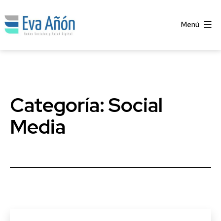
Saltar
al
Menú
contenido
Eva
Añón
Categoría:
Social
Media