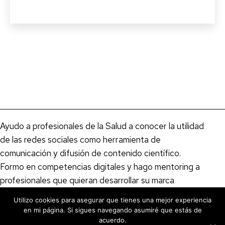
motivos
para
ser
#camper
en
un
Social
Media
Camp
Ayudo a profesionales de la Salud a conocer la utilidad
de las redes sociales como herramienta de
comunicación y difusión de contenido científico.
Formo en competencias digitales y hago mentoring a
profesionales que quieran desarrollar su marca
personal y presencia digital a su ritmo. Comunico tu
Utilizo cookies para asegurar que tienes una mejor experiencia
congreso de salud en redes sociales como community
en mi página. Si sigues navegando asumiré que estás de
Manager.
acuerdo.